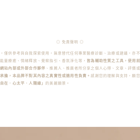
◎ 免責聲明 ◎
容，僅供參考與自我探索使用，無意替代任何專業醫療診斷、治療或建議，亦
能量療癒、情緒釋放、覺察指引、香氛淨化等，
皆為輔助性質之工具，使用
本網站內部或外部合作夥伴
、推薦人、推廣者所分享之個人心得、文章、評價
承擔，本品牌不對其內容之真實性或適用性負責。
感謝您的理解與支持，願
身自在．心太平．人隨緣」
的美麗願景。