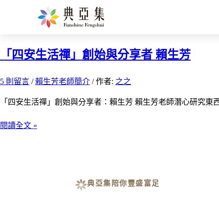
賴生芳老師簡介
「四安生活禪」創始與分享者 賴生芳
5 則留言
/
賴生芳老師簡介
/ 作者:
之之
「四安生活禪」創始與分享者：賴生芳 賴生芳老師潛心研究東西
閱讀全文 »
典亞集陪你豐盛富足