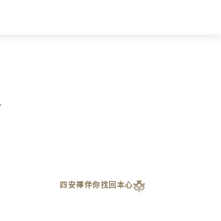
…
四安禪伴你找回本心