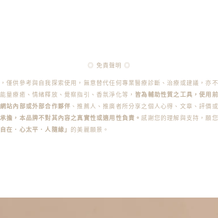
◎ 免責聲明 ◎
容，僅供參考與自我探索使用，無意替代任何專業醫療診斷、治療或建議，亦
能量療癒、情緒釋放、覺察指引、香氛淨化等，
皆為輔助性質之工具，使用
本網站內部或外部合作夥伴
、推薦人、推廣者所分享之個人心得、文章、評價
承擔，本品牌不對其內容之真實性或適用性負責。
感謝您的理解與支持，願
身自在．心太平．人隨緣」
的美麗願景。