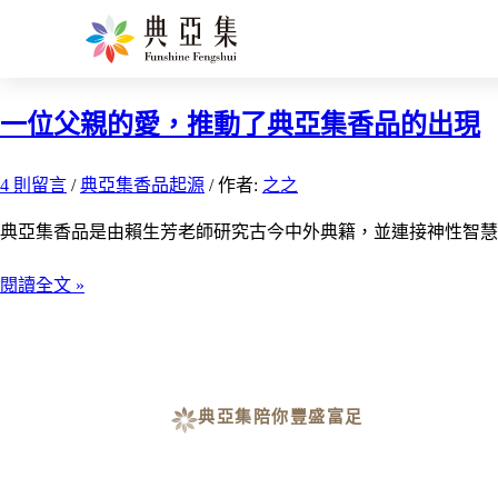
典亞集香品起源
一位父親的愛，推動了典亞集香品的出現
4 則留言
/
典亞集香品起源
/ 作者:
之之
典亞集香品是由賴生芳老師研究古今中外典籍，並連接神性智慧
閱讀全文 »
典亞集陪你豐盛富足