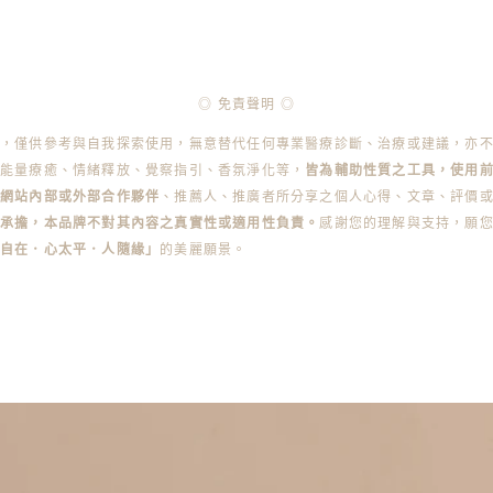
◎ 免責聲明 ◎
容，僅供參考與自我探索使用，無意替代任何專業醫療診斷、治療或建議，亦
能量療癒、情緒釋放、覺察指引、香氛淨化等，
皆為輔助性質之工具，使用
本網站內部或外部合作夥伴
、推薦人、推廣者所分享之個人心得、文章、評價
承擔，本品牌不對其內容之真實性或適用性負責。
感謝您的理解與支持，願
身自在．心太平．人隨緣」
的美麗願景。