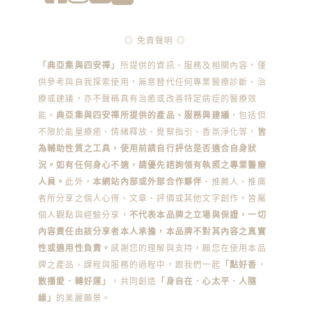
◎ 免責聲明 ◎
「典亞集與四安禪」
所提供的資訊、服務及相關內容，僅
供參考與自我探索使用，無意替代任何專業醫療診斷、治
療或建議，亦不聲稱具有治癒或改善特定病症的醫療效
能。
典亞集與四安禪所提供的產品、服務與建議
，包括但
不限於能量療癒、情緒釋放、覺察指引、香氛淨化等，
皆
為輔助性質之工具，使用前請自行評估是否適合自身狀
況。如有任何身心不適，請優先諮詢領有執照之專業醫療
人員。
此外，
本網站內部或外部合作夥伴
、推薦人、推廣
者所分享之個人心得、文章、評價或其他文字創作，皆屬
個人觀點與經驗分享，
不代表本品牌之立場與保證，一切
內容責任由該分享者本人承擔，本品牌不對其內容之真實
性或適用性負責。
感謝您的理解與支持，願您在使用本品
牌之產品、課程與服務的過程中，跟我們一起
「點好香．
散播愛．轉好運」
，共同創造
「身自在．心太平．人隨
緣」
的美麗願景。