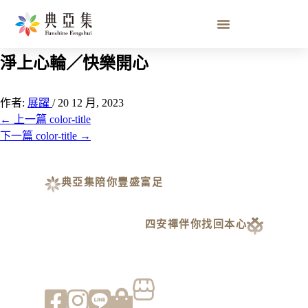
人緣財／保持歡喜心／連結情緣關係／清
淨上心輪／快樂開心
作者:
展躍
/
20 12 月, 2023
←
上一篇 color-title
下一篇 color-title
→
典亞集陪你豐盛富足
四安禪伴你找回本心