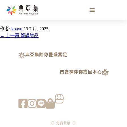
八色禪卡
作者:
koayu
/
9 7 月, 2025
←
上一篇 隨課贈品
典亞集陪你豐盛富足
四安禪伴你找回本心
◎ 免責聲明 ◎