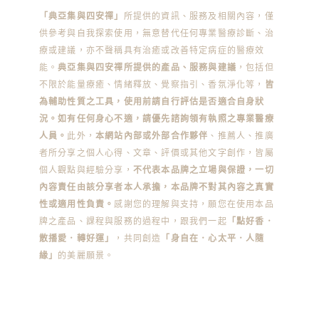
「典亞集與四安禪」
所提供的資訊、服務及相關內容，僅
供參考與自我探索使用，無意替代任何專業醫療診斷、治
療或建議，亦不聲稱具有治癒或改善特定病症的醫療效
能。
典亞集與四安禪所提供的產品、服務與建議
，包括但
不限於能量療癒、情緒釋放、覺察指引、香氛淨化等，
皆
為輔助性質之工具，使用前請自行評估是否適合自身狀
況。如有任何身心不適，請優先諮詢領有執照之專業醫療
人員。
此外，
本網站內部或外部合作夥伴
、推薦人、推廣
者所分享之個人心得、文章、評價或其他文字創作，皆屬
個人觀點與經驗分享，
不代表本品牌之立場與保證，一切
內容責任由該分享者本人承擔，本品牌不對其內容之真實
性或適用性負責。
感謝您的理解與支持，願您在使用本品
牌之產品、課程與服務的過程中，跟我們一起
「點好香．
散播愛．轉好運」
，共同創造
「身自在．心太平．人隨
緣」
的美麗願景。