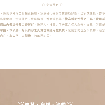
◎ 免責聲明 ◎
容，僅供參考與自我探索使用，無意替代任何專業醫療診斷、治療或建議，亦
能量療癒、情緒釋放、覺察指引、香氛淨化等，
皆為輔助性質之工具，使用
本網站內部或外部合作夥伴
、推薦人、推廣者所分享之個人心得、文章、評價
承擔，本品牌不對其內容之真實性或適用性負責。
感謝您的理解與支持，願
身自在．心太平．人隨緣」
的美麗願景。