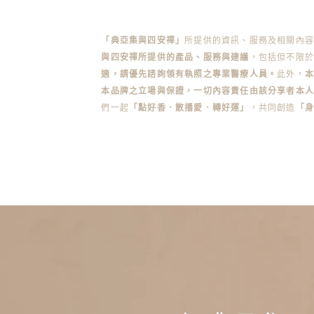
「典亞集與四安禪」
所提供的資訊、服務及相關內
與四安禪所提供的產品、服務與建議
，包括但不限於
適，請優先諮詢領有執照之專業醫療人員。
此外，
本品牌之立場與保證，一切內容責任由該分享者本人
們一起
「點好香．散播愛．轉好運」
，共同創造
「