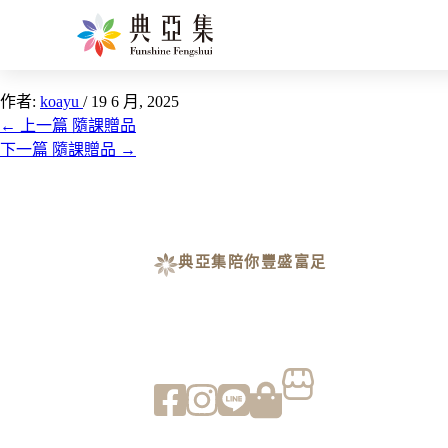
如意香盤
作者:
koayu
/
19 6 月, 2025
←
上一篇 隨課贈品
下一篇 隨課贈品
→
典亞集陪你豐盛富足