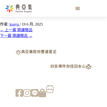
清淨手工皂（顏色隨機）
作者:
koayu
/
19 6 月, 2025
←
上一篇 隨課贈品
下一篇 隨課贈品
→
典亞集陪你豐盛富足
四安禪伴你找回本心