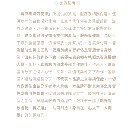
◎ 免責聲明 ◎
「典亞集與四安禪」
所提供的資訊、服務及相關內容，僅
供參考與自我探索使用，無意替代任何專業醫療診斷、治
療或建議，亦不聲稱具有治癒或改善特定病症的醫療效
能。
典亞集與四安禪所提供的產品、服務與建議
，包括但
不限於能量療癒、情緒釋放、覺察指引、香氛淨化等，
皆
為輔助性質之工具，使用前請自行評估是否適合自身狀
況。如有任何身心不適，請優先諮詢領有執照之專業醫療
人員。
此外，
本網站內部或外部合作夥伴
、推薦人、推廣
者所分享之個人心得、文章、評價或其他文字創作，皆屬
個人觀點與經驗分享，
不代表本品牌之立場與保證，一切
內容責任由該分享者本人承擔，本品牌不對其內容之真實
性或適用性負責。
感謝您的理解與支持，願您在使用本品
牌之產品、課程與服務的過程中，跟我們一起
「點好香．
散播愛．轉好運」
，共同創造
「身自在．心太平．人隨
緣」
的美麗願景。