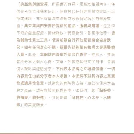
「典亞集與四安禪」
所提供的資訊、服務及相關內容，僅
供參考與自我探索使用，無意替代任何專業醫療診斷、治
療或建議，亦不聲稱具有治癒或改善特定病症的醫療效
能。
典亞集與四安禪所提供的產品、服務與建議
，包括但
不限於能量療癒、情緒釋放、覺察指引、香氛淨化等，
皆
為輔助性質之工具，使用前請自行評估是否適合自身狀
況。如有任何身心不適，請優先諮詢領有執照之專業醫療
人員。
此外，
本網站內部或外部合作夥伴
、推薦人、推廣
者所分享之個人心得、文章、評價或其他文字創作，皆屬
個人觀點與經驗分享，
不代表本品牌之立場與保證，一切
內容責任由該分享者本人承擔，本品牌不對其內容之真實
性或適用性負責。
感謝您的理解與支持，願您在使用本品
牌之產品、課程與服務的過程中，跟我們一起
「點好香．
散播愛．轉好運」
，共同創造
「身自在．心太平．人隨
緣」
的美麗願景。