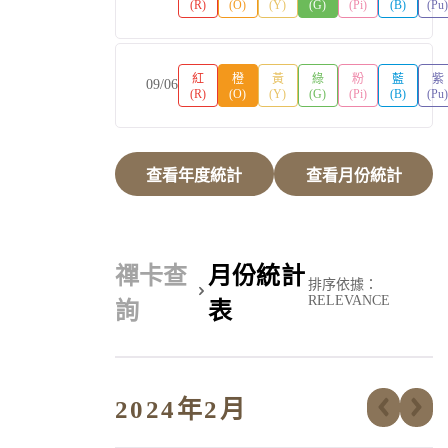
(R)
(O)
(Y)
(G)
(Pi)
(B)
(Pu
紅
橙
黃
綠
粉
藍
紫
09/06
(R)
(O)
(Y)
(G)
(Pi)
(B)
(Pu
查看年度統計
查看月份統計
禪卡查
月份統計
排序依據：
RELEVANCE
詢
表
2024年2月