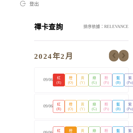
登出
禪卡查詢
排序依據：RELEVANCE
2024年2月
紅
橙
黃
綠
粉
藍
紫
09/06
(R)
(O)
(Y)
(G)
(Pi)
(B)
(Pu
紅
橙
黃
綠
粉
藍
紫
09/06
(R)
(O)
(Y)
(G)
(Pi)
(B)
(Pu
紅
橙
黃
綠
粉
藍
紫
09/06