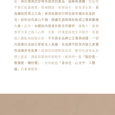
能。
典亞集與四安禪所提供的產品、服務與建議
，包括但
不限於能量療癒、情緒釋放、覺察指引、香氛淨化等，
皆
為輔助性質之工具，使用前請自行評估是否適合自身狀
況。如有任何身心不適，請優先諮詢領有執照之專業醫療
人員。
此外，
本網站內部或外部合作夥伴
、推薦人、推廣
者所分享之個人心得、文章、評價或其他文字創作，皆屬
個人觀點與經驗分享，
不代表本品牌之立場與保證，一切
內容責任由該分享者本人承擔，本品牌不對其內容之真實
性或適用性負責。
感謝您的理解與支持，願您在使用本品
牌之產品、課程與服務的過程中，跟我們一起
「點好香．
散播愛．轉好運」
，共同創造
「身自在．心太平．人隨
緣」
的美麗願景。