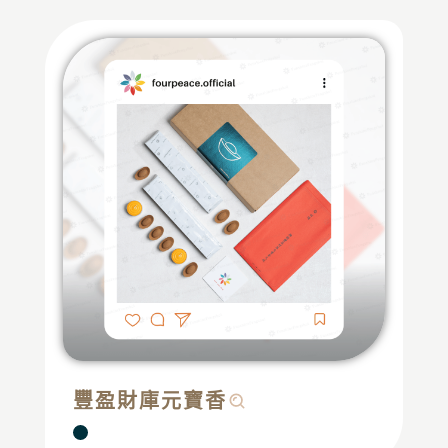
豐盈財庫元寶香