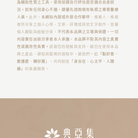
為輔助性質之工具，使用前請自行評估是否適合自身狀
況。如有任何身心不適，請優先諮詢領有執照之專業醫療
人員。
此外，
本網站內部或外部合作夥伴
、推薦人、推廣
者所分享之個人心得、文章、評價或其他文字創作，皆屬
個人觀點與經驗分享，
不代表本品牌之立場與保證，一切
內容責任由該分享者本人承擔，本品牌不對其內容之真實
性或適用性負責。
感謝您的理解與支持，願您在使用本品
牌之產品、課程與服務的過程中，跟我們一起
「點好香．
散播愛．轉好運」
，共同創造
「身自在．心太平．人隨
緣」
的美麗願景。