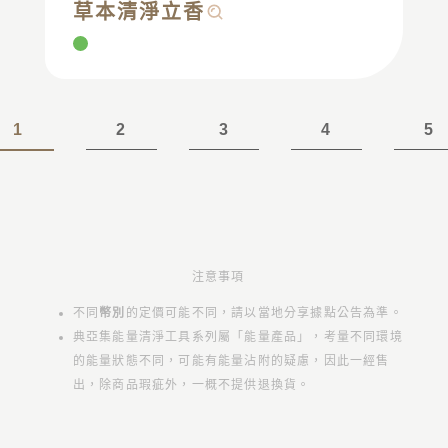
草本清淨立香
1
2
3
4
5
注意事項
不同
幣別
的定價可能不同，請以當地分享據點公告為準。
典亞集能量清淨工具系列屬「能量產品」，考量不同環境
的能量狀態不同，可能有能量沾附的疑慮，因此一經售
出，除商品瑕疵外，一概不提供退換貨。