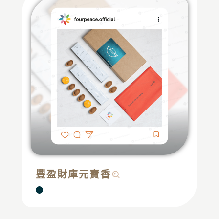
豐盈財庫元寶香