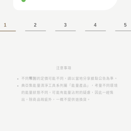
1
2
3
4
5
注意事項
不同
幣別
的定價可能不同，請以當地分享據點公告為準。
典亞集能量清淨工具系列屬「能量產品」，考量不同環境
的能量狀態不同，可能有能量沾附的疑慮，因此一經售
出，除商品瑕疵外，一概不提供退換貨。