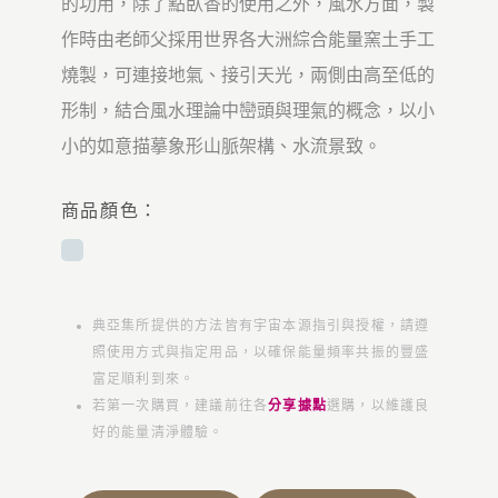
的功用，除了點臥香的使用之外，風水方面，製
作時由老師父採用世界各大洲綜合能量窯土手工
燒製，可連接地氣、接引天光，兩側由高至低的
形制，結合風水理論中巒頭與理氣的概念，以小
小的如意描摹象形山脈架構、水流景致。
商品顏色：
典亞集所提供的方法皆有宇宙本源指引與授權，請遵
照使用方式與指定用品，以確保能量頻率共振的豐盛
富足順利到來。
若第一次購買，建議前往各
分享據點
選購，以維護良
好的能量清淨體驗。