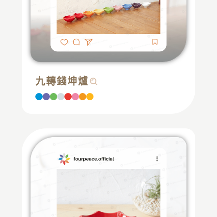
九轉錢坤爐