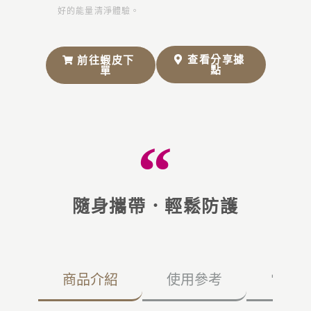
好的能量清淨體驗。
查看分享據
前往蝦皮下
點
單
隨身攜帶．輕鬆防護
商品介紹
使用參考
常見