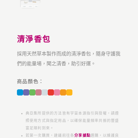
清淨香包
採用天然草本製作而成的
清淨香包，隨身守護我
們的能量場，聞之清香，助引好運。
商品顏色：
典亞集所提供的方法皆有宇宙本源指引與授權，請遵
照使用方式與指定用品，以確保能量頻率共振的豐盛
富足順利到來。
若第一次購買，建議前往各
分享據點
選購，以維護良