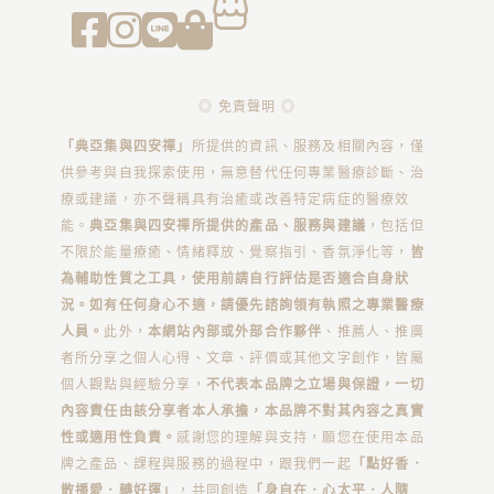
◎ 免責聲明 ◎
「典亞集與四安禪」
所提供的資訊、服務及相關內容，僅
供參考與自我探索使用，無意替代任何專業醫療診斷、治
療或建議，亦不聲稱具有治癒或改善特定病症的醫療效
能。
典亞集與四安禪所提供的產品、服務與建議
，包括但
不限於能量療癒、情緒釋放、覺察指引、香氛淨化等，
皆
為輔助性質之工具，使用前請自行評估是否適合自身狀
況。如有任何身心不適，請優先諮詢領有執照之專業醫療
人員。
此外，
本網站內部或外部合作夥伴
、推薦人、推廣
者所分享之個人心得、文章、評價或其他文字創作，皆屬
個人觀點與經驗分享，
不代表本品牌之立場與保證，一切
內容責任由該分享者本人承擔，本品牌不對其內容之真實
性或適用性負責。
感謝您的理解與支持，願您在使用本品
牌之產品、課程與服務的過程中，跟我們一起
「點好香．
散播愛．轉好運」
，共同創造
「身自在．心太平．人隨