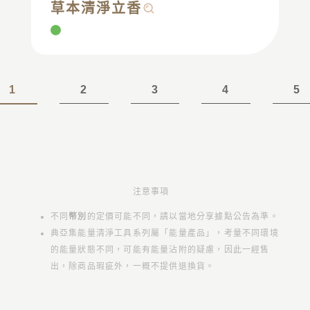
草本清淨立香
1
2
3
4
5
注意事項
不同
幣別
的定價可能不同，請以當地分享據點公告為準。
典亞集能量清淨工具系列屬「能量產品」，考量不同環境
的能量狀態不同，可能有能量沾附的疑慮，因此一經售
出，除商品瑕疵外，一概不提供退換貨。