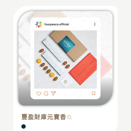
豐盈財庫元寶香