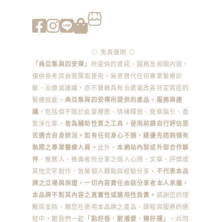
◎ 免責聲明 ◎
「典亞集與四安禪」
所提供的資訊、服務及相關內容，
僅供參考與自我探索使用，無意替代任何專業醫療診
斷、治療或建議，亦不聲稱具有治癒或改善特定病症的
醫療效能。
典亞集與四安禪所提供的產品、服務與建
議
，包括但不限於能量療癒、情緒釋放、覺察指引、香
氛淨化等，
皆為輔助性質之工具，使用前請自行評估是
否適合自身狀況。如有任何身心不適，請優先諮詢領有
執照之專業醫療人員。
此外，
本網站內部或外部合作夥
伴
、推薦人、推廣者所分享之個人心得、文章、評價或
其他文字創作，皆屬個人觀點與經驗分享，
不代表本品
牌之立場與保證，一切內容責任由該分享者本人承擔，
本品牌不對其內容之真實性或適用性負責。
感謝您的理
解與支持，願您在使用本品牌之產品、課程與服務的過
程中，跟我們一起
「點好香．散播愛．轉好運」
，共同