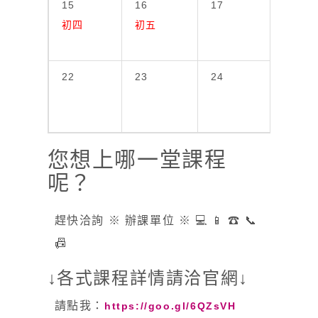
15
16
17
18
初四
初五
22
23
24
25
您想上哪一堂課程
呢？
趕快洽詢 ※ 辦課單位 ※ 💻 📱 ☎ 📞
📠
↓各式課程詳情請洽官網↓
請點我：
https://goo.gl/6QZsVH