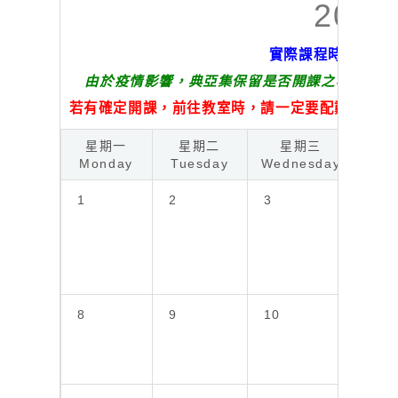
202
實際課程時間內容
由於疫情影響，典亞集保留是否開課之權利，請
若有確定開課，前往教室時，請一定要配戴口罩，
星期一
星期二
星期三
星
Monday
Tuesday
Wednesday
Thu
1
2
3
4
8
9
10
11
除