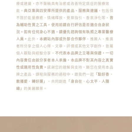
療或建議，亦不聲稱具有治癒或改善特定病症的醫療效
能。
典亞集與四安禪所提供的產品、服務與建議
，包括但
不限於能量療癒、情緒釋放、覺察指引、香氛淨化等，
皆
為輔助性質之工具，使用前請自行評估是否適合自身狀
況。如有任何身心不適，請優先諮詢領有執照之專業醫療
人員。
此外，
本網站內部或外部合作夥伴
、推薦人、推廣
者所分享之個人心得、文章、評價或其他文字創作，皆屬
個人觀點與經驗分享，
不代表本品牌之立場與保證，一切
內容責任由該分享者本人承擔，本品牌不對其內容之真實
性或適用性負責。
感謝您的理解與支持，願您在使用本品
牌之產品、課程與服務的過程中，跟我們一起
「點好香．
散播愛．轉好運」
，共同創造
「身自在．心太平．人隨
緣」
的美麗願景。