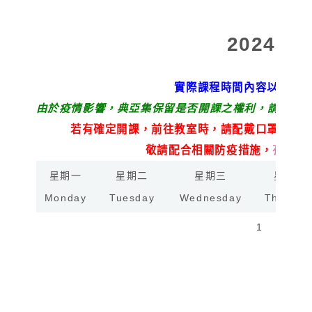
2024年
實際課程時間內容以各辦
由於疫情影響，典亞集保留是否開課之權利，請於上
若有確定開課，前往教室時，請配戴口罩，並
敬請配合相關防疫措施，
有您的
星期一
星期二
星期三
星期四
Monday
Tuesday
Wednesday
Thursda
1