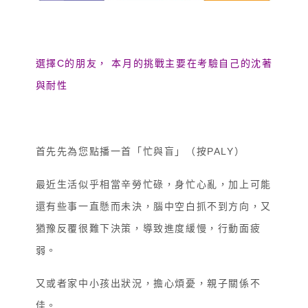
選擇C的朋友， 本月的挑戰主要在考驗自己的沈著
與耐性
首先先為您點播一首「忙與盲」（按PALY）
最近生活似乎相當辛勞忙碌，身忙心亂，加上可能
還有些事一直懸而未決，腦中空白抓不到方向，又
猶豫反覆很難下決策，導致進度緩慢，行動面疲
弱。
又或者家中小孩出狀況，擔心煩憂，親子關係不
佳。