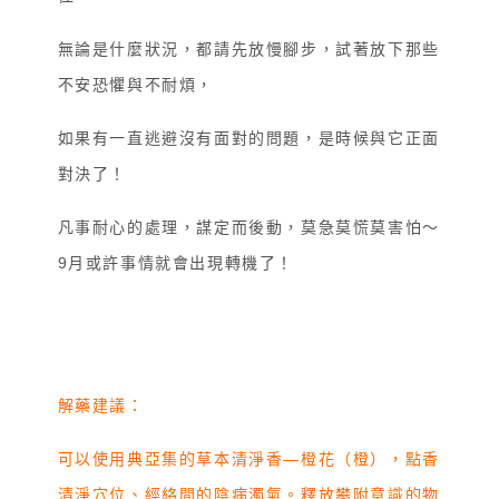
無論是什麼狀況，都請先放慢腳步，試著放下那些
不安恐懼與不耐煩，
如果有一直逃避沒有面對的問題，是時候與它正面
對決了！
凡事耐心的處理，謀定而後動，莫急莫慌莫害怕～
9月或許事情就會出現轉機了！
解藥建議：
可以使用典亞集的草本清淨香—橙花（橙），點香
清淨穴位、經絡間的陰病濁氣。釋放攀附意識的物