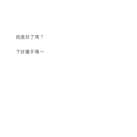
挑選好了嗎？
下好離手囉～