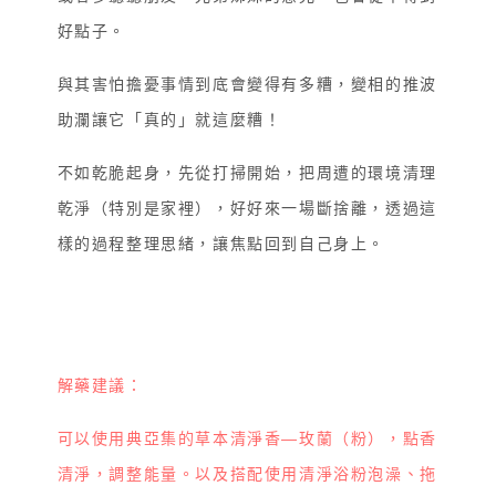
好點子。
與其害怕擔憂事情到底會變得有多糟，變相的推波
助瀾讓它「真的」就這麼糟！
不如乾脆起身，先從打掃開始，把周遭的環境清理
乾淨（特別是家裡），好好來一場斷捨離，透過這
樣的過程整理思緒，讓焦點回到自己身上。
解藥建議：
可以使用典亞集的草本清淨香—玫蘭（粉），點香
清淨，調整能量。以及搭配使用清淨浴粉泡澡、拖