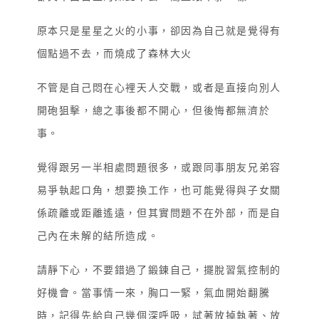
原本只是星星之火的小事，卻因為自己就是覺得有
個點過不去，而燒成了森林大火
不管是自己悶在心裡天人交戰，或者是直接向別人
開砲狙擊，總之事後都不開心，但後悔都無濟於
事。
覺得跟另一半相處問題很多，或跟同事朋友兄弟容
易爭執起口角，想要換工作，也可能覺得與子女關
係疏離或距離遙遠，但其實問題不在外部，而是自
己內在未解的結所造成。
請靜下心，不要錯過了鍛鍊自己，擺脫習氣控制的
好機會。當事情一來，胸口一緊，氣血開始翻騰
時，記得先給自己幾個深呼吸，試著放掉執著、放