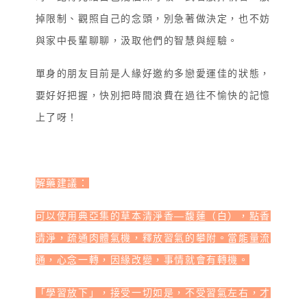
掉限制、觀照自己的念頭，別急著做決定，也不妨
與家中長輩聊聊，汲取他們的智慧與經驗。
單身的朋友目前是人緣好邀約多戀愛運佳的狀態，
要好好把握，快別把時間浪費在過往不愉快的記憶
上了呀！
解藥建議：
可以使用典亞集的草本清淨香—馥蓮（白），點香
清淨，疏通肉體氣機，釋放習氣的攀附。當能量流
通，心念一轉，因緣改變，事情就會有轉機。
「學習放下」，接受一切如是，不受習氣左右，才