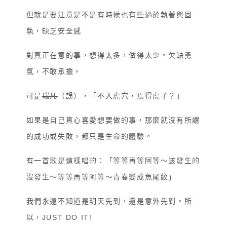
但就是要注意是不是有時候也有些過於執著與固
執，缺乏安全感
對真正在意的事，想得太多，做得太少。欠缺勇
氣，不敢承擔。
可是
瑞凡
（誤），「不入虎穴，焉得虎子？」
如果是自己真心喜愛想要做的事，那麼就沒有所謂
的成功或失敗，都只是生命的體驗。
有一首歌是這樣唱的：「等等再等阿等～該發生的
沒發生～等等再等阿等～青春變成魚尾紋」
我們永遠不知道是明天先到，還是意外先到。所
以，JUST DO IT!