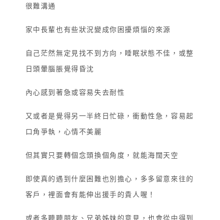
很難溝通
家中長輩也有些狀況變成你困擾煩惱的來源
自己茫然無定見找不到方向，睡眠狀態不佳，或整
日頭暈腦脹覺得昏沈
內心感到著急或容易失去耐性
又或者是覺得另一半終日忙碌，衝動性急，容易起
口角爭執，心情不美麗
但其實只要轉個念頭換個角度，就能海闊天空
即使真的遇到什麼困難也別擔心，多多留意來往的
客戶，裡面會有能伸出援手的貴人喔！
或者多聽聽朋友、兄弟姊妹的意見，也會從中得到