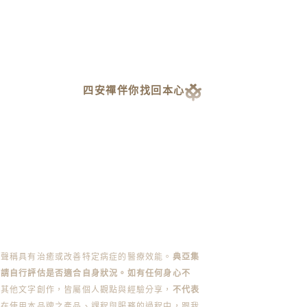
四安禪伴你找回本心
不聲稱具有治癒或改善特定病症的醫療效能。
典亞集
前請自行評估是否適合自身狀況。如有任何身心不
或其他文字創作，皆屬個人觀點與經驗分享，
不代表
您在使用本品牌之產品、課程與服務的過程中，跟我