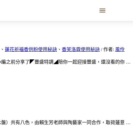
、
蓮花祈福香供粉使用秘訣
、
香芙洛霖使用秘訣
/ 作者:
風伶
小編之前分享了◤豐盛特調◢陪你一起迎接豐盛，還沒看的你 …
水盤）共有八色，由賴生芳老師與陶藝家一同合作，取荷蓮意 …