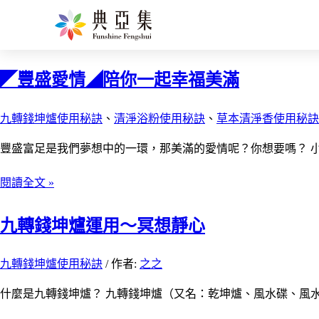
九轉錢坤爐使用秘訣
◤豐盛愛情◢陪你一起幸福美滿
九轉錢坤爐使用秘訣
、
清淨浴粉使用秘訣
、
草本清淨香使用秘訣
豐盛富足是我們夢想中的一環，那美滿的愛情呢？你想要嗎？ 
閱讀全文 »
九轉錢坤爐運用～冥想靜心
九轉錢坤爐使用秘訣
/ 作者:
之之
什麼是九轉錢坤爐？ 九轉錢坤爐（又名：乾坤爐、風水碟、風