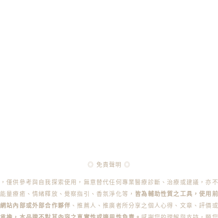
◎ 免責聲明 ◎
容，僅供參考與自我探索使用，無意替代任何專業醫療診斷、治療或建議，亦
能量療癒、情緒釋放、覺察指引、香氛淨化等，
皆為輔助性質之工具，使用
本網站內部或外部合作夥伴
、推薦人、推廣者所分享之個人心得、文章、評價
承擔，本品牌不對其內容之真實性或適用性負責。
感謝您的理解與支持，願