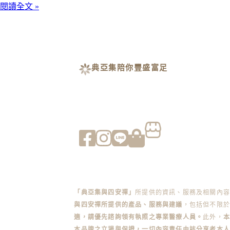
閱讀全文 »
典亞集陪你豐盛富足
「典亞集與四安禪」
所提供的資訊、服務及相關內
與四安禪所提供的產品、服務與建議
，包括但不限於
適，請優先諮詢領有執照之專業醫療人員。
此外，
本品牌之立場與保證，一切內容責任由該分享者本人